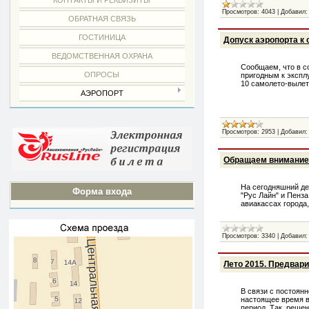
КОНТАКТЫ И РЕКВИЗИТЫ
Просмотров:
4043
|
Добавил:
ОБРАТНАЯ СВЯЗЬ
ГОСТИНИЦА
Допуск аэропорта к
ВЕДОМСТВЕННАЯ ОХРАНА
Сообщаем, что в с
ОПРОСЫ
пригодным к экспл
10 самолето-вылето
АЭРОПОРТ
Просмотров:
2953
|
Добавил:
Обращаем внимание
На сегодняшний де
Форма входа
"Рус Лайн" и Пенз
авиакассах города
Просмотров:
3340
|
Добавил:
Лето 2015. Предвар
В связи с постоян
настоящее время в
период. Так, решен