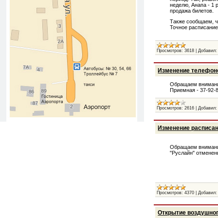
неделю, Анапа - 1 
продажа билетов.
Также сообщаем, ч
Точное расписание
Просмотров:
3618
|
Добавил:
Изменение телефон
Обращаем внимание
Приемная - 37-92-
Просмотров:
2616
|
Добавил:
Изменение расписа
Обращаем внимание
"Руслайн" отменен
Просмотров:
4370
|
Добавил:
Открытие воздушног