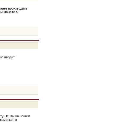
инает производить
вы можете в
н" вводит
рту Пензы на нашем
акомиться в