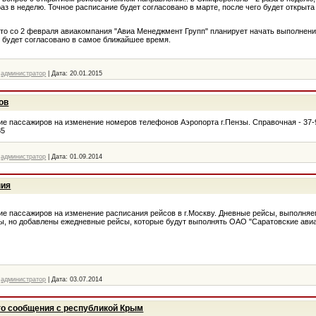
раз в неделю. Точное расписание будет согласовано в марте, после чего будет открыт
то со 2 февраля авиакомпания "Авиа Менеджмент Групп" планирует начать выполнение
 будет согласовано в самое ближайшее время.
администратор
|
Дата:
20.01.2015
ов
 пассажиров на изменение номеров телефонов Аэропорта г.Пензы. Справочная - 37-9
85
администратор
|
Дата:
01.09.2014
ния
 пассажиров на изменение расписания рейсов в г.Москву. Дневные рейсы, выполня
ы, но добавлены ежедневные рейсы, которые будут выполнять ОАО "Саратовские авиа
администратор
|
Дата:
03.07.2014
о сообщения с республикой Крым