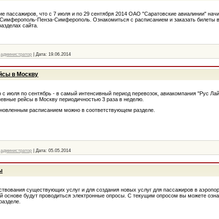
 пассажиров, что с 7 июля и по 29 сентября 2014 ОАО "Саратовские авиалинии" нач
 Симферополь-Пенза-Симферополь. Ознакомиться с расписанием и заказать билеты 
азделах сайта.
администратор
|
Дата:
19.06.2014
йсы в Москву
 с июля по сентябрь - в самый интенсивный период перевозок, авиакомпания "Рус Лай
евные рейсы в Москву периодичностью 3 раза в неделю.
бновленным расписанием можно в соответствующем разделе.
администратор
|
Дата:
05.05.2014
ы
твования существующих услуг и для создания новых услуг для пассажиров в аэропо
ой основе будут проводиться электронные опросы. С текущим опросом вы можете озн
разделе.