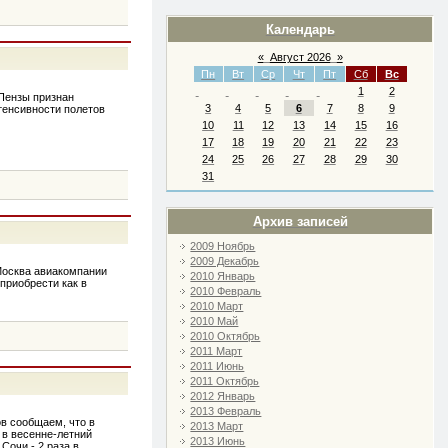
Календарь
«
Август 2026
»
Пн
Вт
Ср
Чт
Пт
Сб
Вс
1
2
.Пензы признан
3
4
5
6
7
8
9
тенсивности полетов
10
11
12
13
14
15
16
17
18
19
20
21
22
23
24
25
26
27
28
29
30
31
Архив записей
2009 Ноябрь
2009 Декабрь
Москва авиакомпании
2010 Январь
приобрести как в
2010 Февраль
2010 Март
2010 Май
2010 Октябрь
2011 Март
2011 Июнь
2011 Октябрь
2012 Январь
2013 Февраль
в сообщаем, что в
2013 Март
 в весенне-летний
2013 Июнь
Сочи - 2 раза в