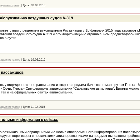
администратор
|
Дата:
03.03.2015
 обслуживанию воздушных судов А-319
оответствии с решением руководителя Росавиации с 18 февраля 2015 года аэропорт г
уатации воздушного судна А-319 и его модификаций с ограничением среднегодовой ин
в в сутки..
администратор
|
Дата:
19.02.2015
 пассажиров
нь утверждено летнее расписание и открыта продажа билетов по маршрутам Пенза - 
а - Сочи, Пенза - Симферополь авиакомпании "Саратовские авиалинии". Билеты можно 
, так и на официальных сайтах авиакомпаний.
администратор
|
Дата:
11.02.2015
ительная информация о рейсах.
но возникающими обращениями и с целью своевременного информирования пассажиро
едутся переговоры с несколькими авиаперевозчиками на предмет выполнения рейсов
 вопрос с открытием рейсов в южном направлении:: в Симферополь - 2 раза в неделю, 